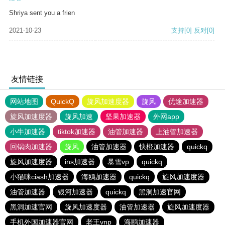
Shriya sent you a frien
2021-10-23
支持
[0]
反对
[0]
友情链接
网站地图
QuickQ
旋风加速度器
旋风
优途加速器
旋风加速度器
旋风加速
坚果加速器
外网app
小牛加速器
tiktok加速器
油管加速器
上油管加速器
回锅肉加速器
旋风
油管加速器
快橙加速器
quickq
旋风加速度器
ins加速器
暴雪vp
quickq
小猫咪ciash加速器
海鸥加速器
quickq
旋风加速度器
油管加速器
银河加速器
quickq
黑洞加速官网
黑洞加速官网
旋风加速度器
油管加速器
旋风加速度器
手机外国加速器官网
老王vnp
海鸥加速器