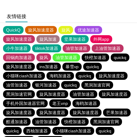
友情链接
QuickQ
旋风加速度器
旋风
优途加速器
旋风加速度器
旋风加速
坚果加速器
外网app
小牛加速器
tiktok加速器
油管加速器
上油管加速器
回锅肉加速器
旋风
油管加速器
快橙加速器
quickq
旋风加速度器
ins加速器
暴雪vp
quickq
小猫咪ciash加速器
海鸥加速器
quickq
旋风加速度器
油管加速器
银河加速器
quickq
黑洞加速官网
黑洞加速官网
旋风加速度器
油管加速器
旋风加速度器
手机外国加速器官网
老王vnp
海鸥加速器
旋风加速度器
旋风加速度器
旋风加速度器
芒果加速器
酷通加速器
油管加速器
快橙加速器
黑洞加速官网
quickq
西柚加速器
小猫咪ciash加速器
quickq