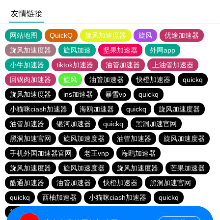
友情链接
网站地图
QuickQ
旋风加速度器
旋风
优途加速器
旋风加速度器
旋风加速
坚果加速器
外网app
小牛加速器
tiktok加速器
油管加速器
上油管加速器
回锅肉加速器
旋风
油管加速器
快橙加速器
quickq
旋风加速度器
ins加速器
暴雪vp
quickq
小猫咪ciash加速器
海鸥加速器
quickq
旋风加速度器
油管加速器
银河加速器
quickq
黑洞加速官网
黑洞加速官网
旋风加速度器
油管加速器
旋风加速度器
手机外国加速器官网
老王vnp
海鸥加速器
旋风加速度器
旋风加速度器
旋风加速度器
芒果加速器
酷通加速器
油管加速器
快橙加速器
黑洞加速官网
quickq
西柚加速器
小猫咪ciash加速器
quickq
旋风加速度器
快橙加速器